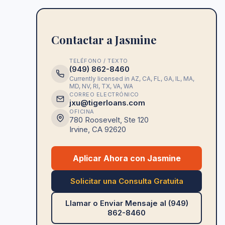
Contactar a Jasmine
TELÉFONO / TEXTO
(949) 862-8460
Currently licensed in
AZ, CA, FL, GA, IL, MA,
MD, NV, RI, TX, VA, WA
CORREO ELECTRÓNICO
jxu@tigerloans.com
OFICINA
780 Roosevelt, Ste 120
Irvine
,
CA
92620
Aplicar Ahora con Jasmine
Solicitar una Consulta Gratuita
Llamar o Enviar Mensaje al (949)
862-8460