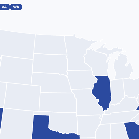
VA
WA