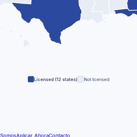
Licensed (
12
state
s
)
Not licensed
 Somos
Aplicar Ahora
Contacto