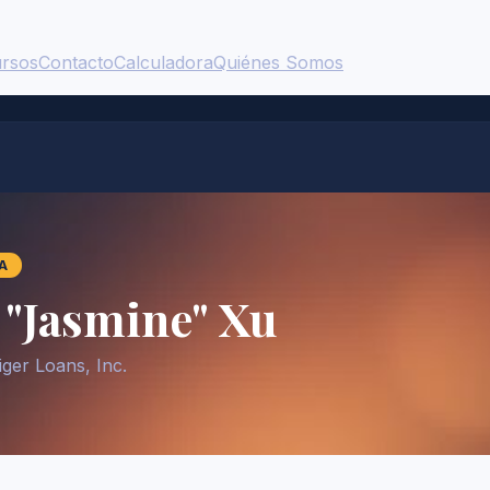
rsos
Contacto
Calculadora
Quiénes Somos
A
 "Jasmine" Xu
iger Loans, Inc.