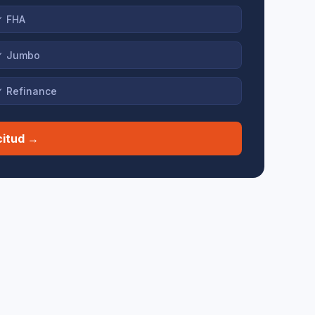
✓
FHA
✓
Jumbo
✓
Refinance
icitud →