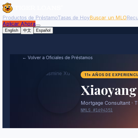
Productos de Préstamo
Tasas de Hoy
Buscar un MLO
Recu
Aplicar Ahora
English
中文
Español
← Volver a Oficiales de Préstamos
11
+
AÑOS DE EXPERIENCI
Xiaoyang
Mortgage Consultant
· T
NMLS #
1694351