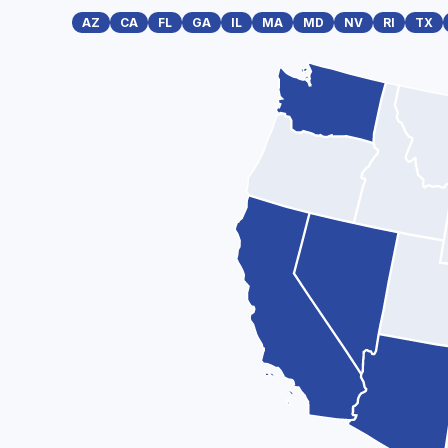
AZ
CA
FL
GA
IL
MA
MD
NV
RI
TX