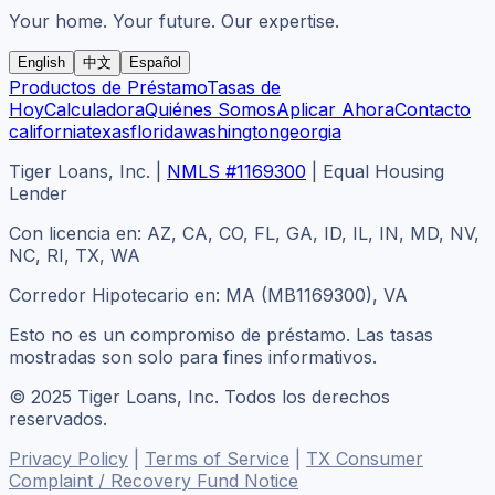
Your home. Your future. Our expertise.
English
中文
Español
Productos de Préstamo
Tasas de
Hoy
Calculadora
Quiénes Somos
Aplicar Ahora
Contacto
california
texas
florida
washington
georgia
Tiger Loans, Inc.
|
NMLS #1169300
|
Equal Housing
Lender
Con licencia en: AZ, CA, CO, FL, GA, ID, IL, IN, MD, NV,
NC, RI, TX, WA
Corredor Hipotecario en: MA (MB1169300), VA
Esto no es un compromiso de préstamo. Las tasas
mostradas son solo para fines informativos.
© 2025 Tiger Loans, Inc. Todos los derechos
reservados.
Privacy Policy
|
Terms of Service
|
TX Consumer
Complaint / Recovery Fund Notice