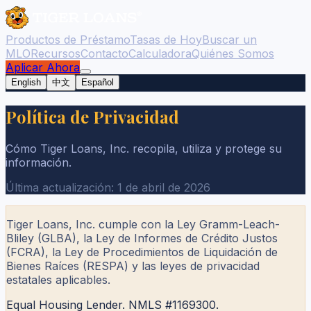
Productos de Préstamo
Tasas de Hoy
Buscar un
MLO
Recursos
Contacto
Calculadora
Quiénes Somos
Aplicar Ahora
English
中文
Español
Política de Privacidad
Cómo Tiger Loans, Inc. recopila, utiliza y protege su
información.
Última actualización: 1 de abril de 2026
Tiger Loans, Inc. cumple con la Ley Gramm-Leach-
Bliley (GLBA), la Ley de Informes de Crédito Justos
(FCRA), la Ley de Procedimientos de Liquidación de
Bienes Raíces (RESPA) y las leyes de privacidad
estatales aplicables.
Equal Housing Lender. NMLS #1169300.