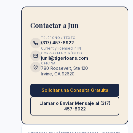
Contactar a Jun
TELÉFONO / TEXTO
(317) 457-8922
Currently licensed in
IN
CORREO ELECTRÓNICO
junli@tigerloans.com
OFICINA
780 Roosevelt, Ste 120
Irvine
,
CA
92620
Solicitar una Consulta Gratuita
Llamar o Enviar Mensaje al (317)
457-8922