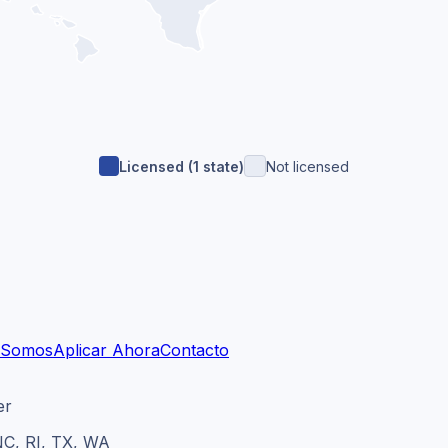
Licensed (
1
state
)
Not licensed
 Somos
Aplicar Ahora
Contacto
er
 NC, RI, TX, WA