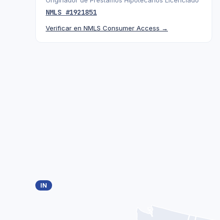
Originador de Préstamos Hipotecarios Licenciado
NMLS #
1921851
Verificar en NMLS Consumer Access →
IN