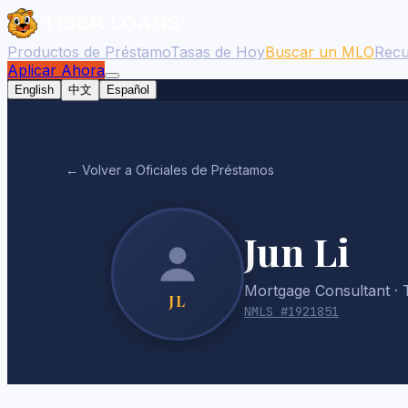
Productos de Préstamo
Tasas de Hoy
Buscar un MLO
Recu
Aplicar Ahora
English
中文
Español
← Volver a Oficiales de Préstamos
Jun Li
Mortgage Consultant
· 
JL
NMLS #
1921851