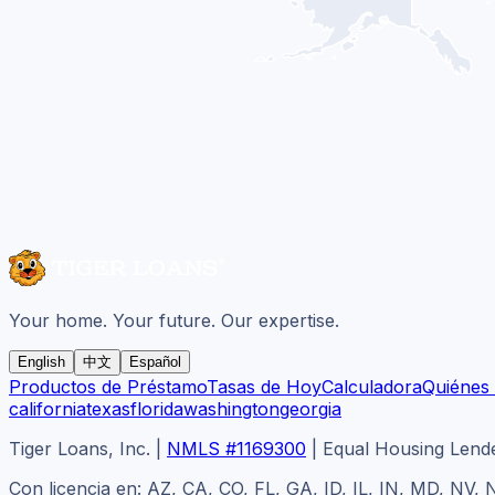
Your home. Your future. Our expertise.
English
中文
Español
Productos de Préstamo
Tasas de Hoy
Calculadora
Quiénes
california
texas
florida
washington
georgia
Tiger Loans, Inc.
|
NMLS #1169300
|
Equal Housing Lend
Con licencia en: AZ, CA, CO, FL, GA, ID, IL, IN, MD, NV,