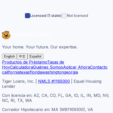
Licensed (
1
state
)
Not licensed
Your home. Your future. Our expertise.
English
中文
Español
Productos de Préstamo
Tasas de
Hoy
Calculadora
Quiénes Somos
Aplicar Ahora
Contacto
california
texas
florida
washington
georgia
Tiger Loans, Inc.
|
NMLS #1169300
|
Equal Housing
Lender
Con licencia en: AZ, CA, CO, FL, GA, ID, IL, IN, MD, NV,
NC, RI, TX, WA
Corredor Hipotecario en: MA (MB1169300), VA