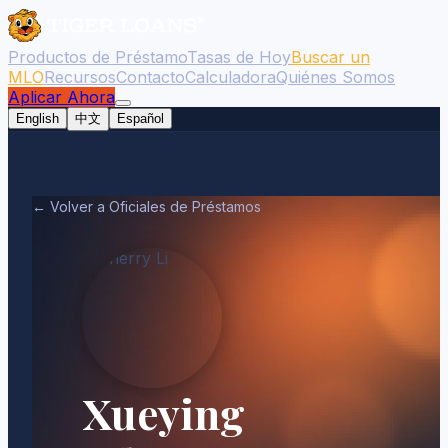
Productos de Préstamo
Tasas de Hoy
Buscar un
MLO
Recursos
Contacto
Calculadora
Quiénes Somos
Aplicar Ahora
English
中文
Español
← Volver a Oficiales de Préstamos
Xueying