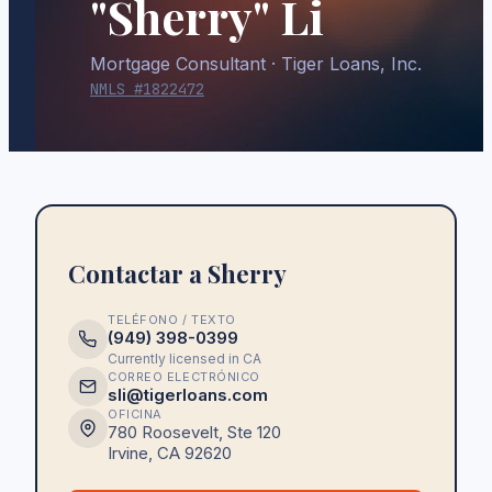
"Sherry" Li
Mortgage Consultant
· Tiger Loans, Inc.
NMLS #
1822472
Contactar a Sherry
TELÉFONO / TEXTO
(949) 398-0399
Currently licensed in
CA
CORREO ELECTRÓNICO
sli@tigerloans.com
OFICINA
780 Roosevelt, Ste 120
Irvine
,
CA
92620