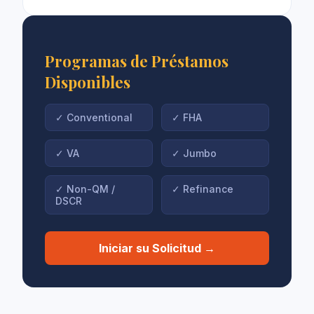
Programas de Préstamos
Disponibles
✓
Conventional
✓
FHA
✓
VA
✓
Jumbo
✓
Non-QM /
✓
Refinance
DSCR
Iniciar su Solicitud →