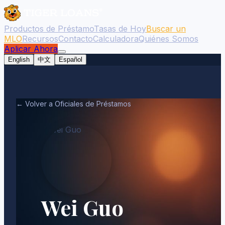
Productos de Préstamo
Tasas de Hoy
Buscar un
MLO
Recursos
Contacto
Calculadora
Quiénes Somos
Aplicar Ahora
English
中文
Español
← Volver a Oficiales de Préstamos
Wei Guo