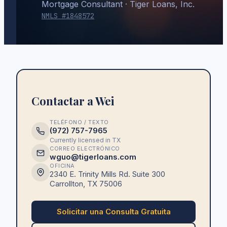
Mortgage Consultant
· Tiger Loans, Inc.
NMLS #
1848572
Contactar a Wei
TELÉFONO / TEXTO
(972) 757-7965
Currently licensed in
TX
CORREO ELECTRÓNICO
wguo@tigerloans.com
OFICINA
2340 E. Trinity Mills Rd. Suite 300
Carrollton
,
TX
75006
Solicitar una Consulta Gratuita