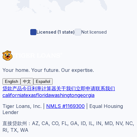
Licensed (
1
state
)
Not licensed
Your home. Your future. Our expertise.
English
中文
Español
贷款产品
今日利率
计算器
关于我们
立即申请
联系我们
california
texas
florida
washington
georgia
Tiger Loans, Inc.
|
NMLS #1169300
|
Equal Housing
Lender
直接贷款州：AZ, CA, CO, FL, GA, ID, IL, IN, MD, NV, NC,
RI, TX, WA