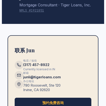
Mortgage Consultant
· Tiger Loans, Inc.
NMLS #
1921851
联系 Jun
电话 / 短信
(317) 457-8922
Currently licensed in
IN
邮箱
junli@tigerloans.com
办公地址
780 Roosevelt, Ste 120
Irvine
,
CA
92620
预约免费咨询