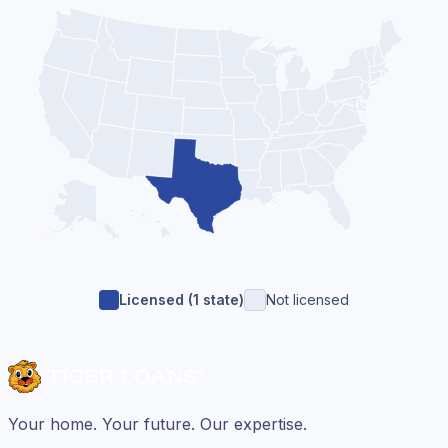
Licensed (
1
state
)
Not licensed
Your home. Your future. Our expertise.