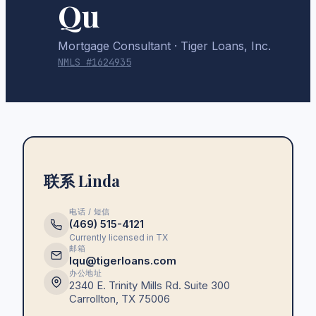
Qu
Mortgage Consultant
· Tiger Loans, Inc.
NMLS #
1624935
联系 Linda
电话 / 短信
(469) 515-4121
Currently licensed in
TX
邮箱
lqu@tigerloans.com
办公地址
2340 E. Trinity Mills Rd. Suite 300
Carrollton
,
TX
75006