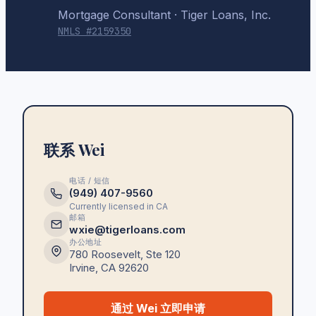
Mortgage Consultant
· Tiger Loans, Inc.
NMLS #
2159350
联系 Wei
电话 / 短信
(949) 407-9560
Currently licensed in
CA
邮箱
wxie@tigerloans.com
办公地址
780 Roosevelt, Ste 120
Irvine
,
CA
92620
通过 Wei 立即申请