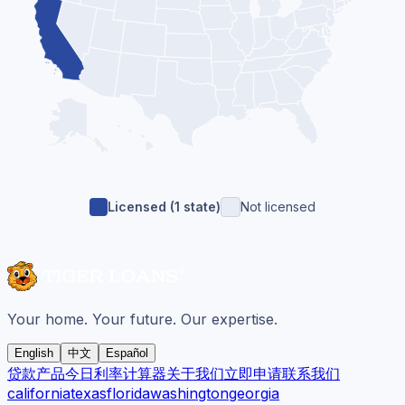
Licensed (
1
state
)
Not licensed
Your home. Your future. Our expertise.
English
中文
Español
贷款产品
今日利率
计算器
关于我们
立即申请
联系我们
california
texas
florida
washington
georgia